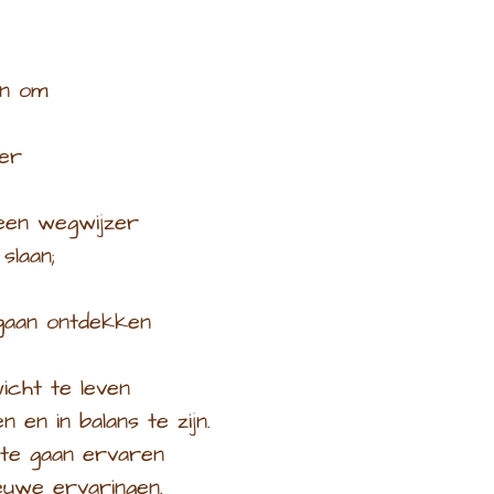
en om
ier
 een wegwijzer
slaan;
 gaan ontdekken
icht te leven
n en in balans te zijn.
 te gaan ervaren
ieuwe ervaringen.