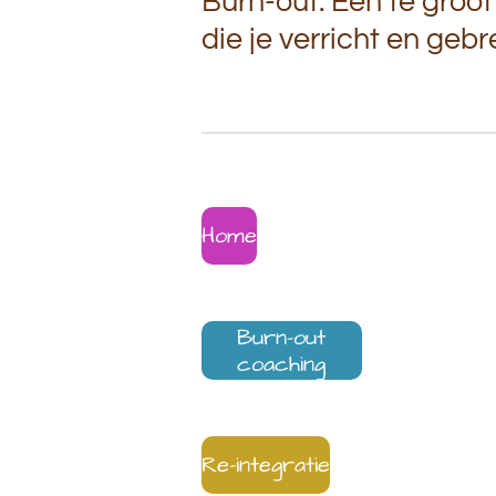
Burn-out:
Een te groo
die je verricht en geb
Home
Burn-out
coaching
Re-integratie