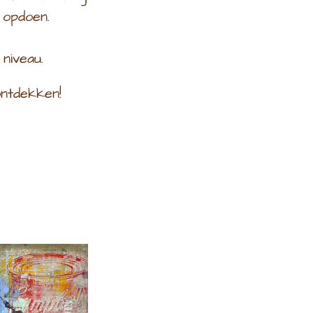
 opdoen.
niveau.
ontdekken!